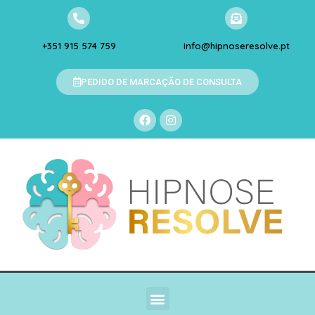
+351 915 574 759
info@hipnoseresolve.pt
PEDIDO DE MARCAÇÃO DE CONSULTA