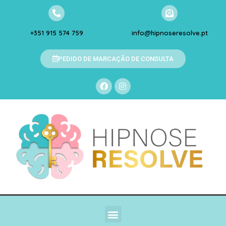
+351 915 574 759
info@hipnoseresolve.pt
PEDIDO DE MARCAÇÃO DE CONSULTA