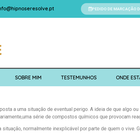
nfo@hipnoseresolve.pt
PEDIDO DE MARCAÇÃO D
SOBRE MIM
TESTEMUNHOS
ONDE ES
sta a uma situação de eventual perigo. A ideia de que algo o
tariamente,
uma série de compostos químicos que provocam rea
 situação, normalmente inexplicável por parte de quem o
vive. 