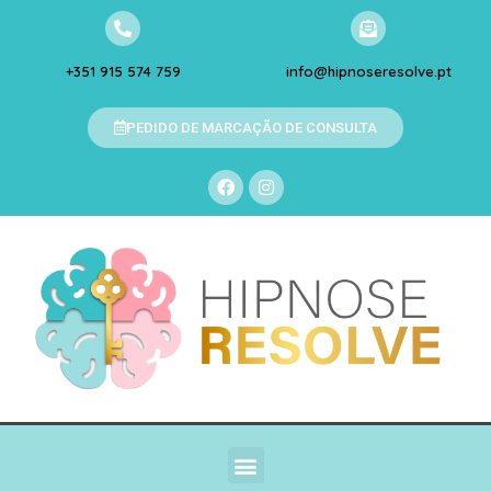
+351 915 574 759
info@hipnoseresolve.pt
PEDIDO DE MARCAÇÃO DE CONSULTA